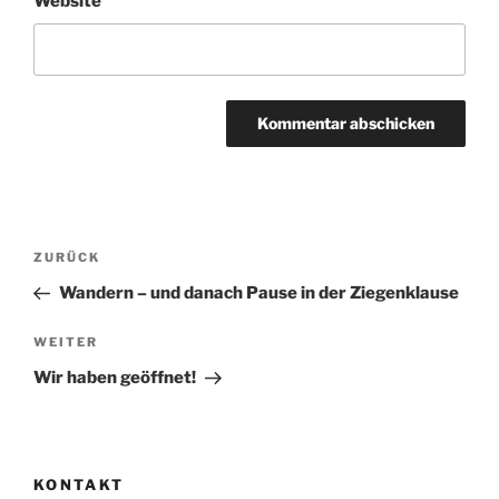
Website
Beitragsnavigation
Vorheriger
ZURÜCK
Beitrag
Wandern – und danach Pause in der Ziegenklause
Nächster
WEITER
Beitrag
Wir haben geöffnet!
KONTAKT