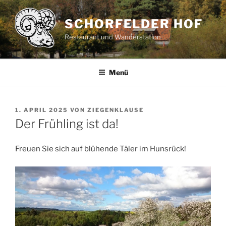
Zum
Inhalt
SCHORFELDER HOF
springen
Restaurant und Wanderstation
Menü
VERÖFFENTLICHT
1. APRIL 2025
VON
ZIEGENKLAUSE
AM
Der Frühling ist da!
Freuen Sie sich auf blühende Täler im Hunsrück!